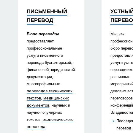
ПИСЬМЕННЫЙ
УСТНЫ
ПЕРЕВОД
ПЕРЕВ
Бюро переводов
Мы, как
предоставляет
профессион
профессиональные
бюро перево
услуги письменного
предоставл
перевода бухгалтерской,
услуги устн
финансовой, юридической
переводчик
документации,
различных
многопрофильных
мероприятий
переводов технических
деловых вст
текстов
медицинских
,
переговоров
документов
, научных и
конференци
научно-популярных
Владивосто
экономического
текстов,
Последо
перевода
.
перевод