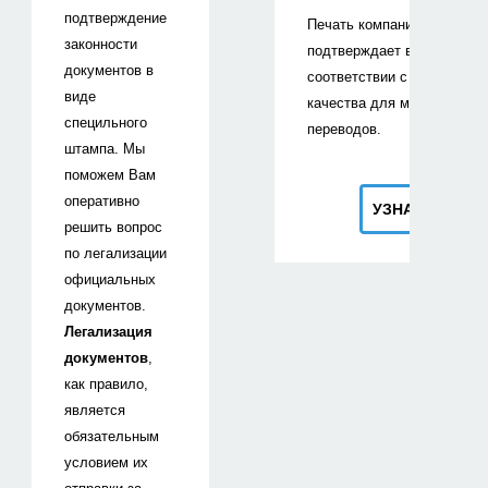
подтверждение
Печать компании «Интер-п
законности
подтверждает выполнение 
документов в
соответствии с установле
виде
качества для международ
специльного
переводов.
штампа. Мы
поможем Вам
оперативно
УЗНАТЬ ПОДР
решить вопрос
по легализации
официальных
документов.
Легализация
документов
,
как правило,
является
обязательным
условием их