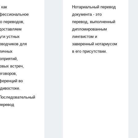
 как
Нотариальный перевод
фессиональное
документа - это
о переводов,
перевод, выполненный
доставляем
дипломированным
уги устных
лингвистом и
еводчиков для
заверенный нотариусом
личных
в его присутствии.
оприятий,
овых встреч,
еговоров,
ференций во
дивостоке.
Последовательный
перевод