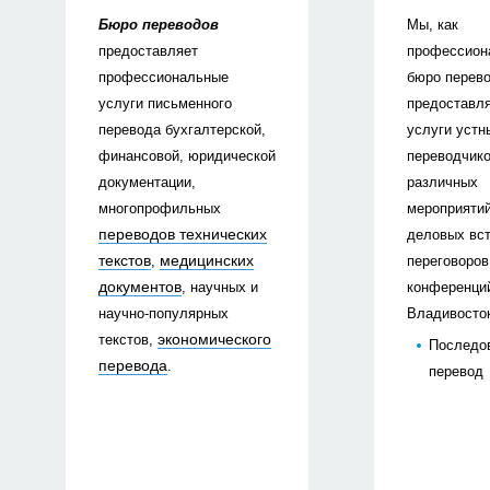
Бюро переводов
Мы, как
предоставляет
профессион
профессиональные
бюро перево
услуги письменного
предоставл
перевода бухгалтерской,
услуги устн
финансовой, юридической
переводчик
документации,
различных
многопрофильных
мероприятий
переводов технических
деловых вст
текстов
медицинских
,
переговоров
документов
, научных и
конференци
научно-популярных
Владивосто
экономического
текстов,
Последо
перевода
.
перевод