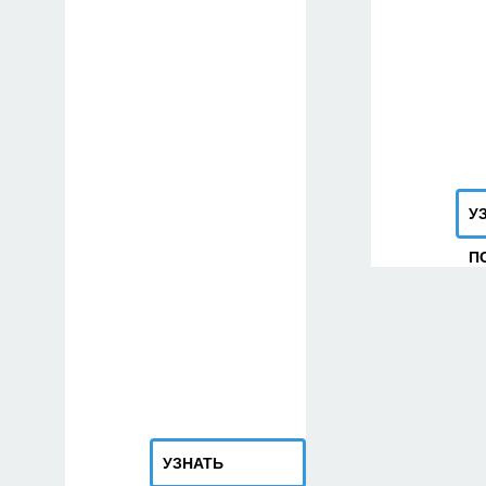
У
П
УЗНАТЬ